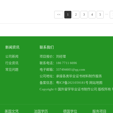
···
<<
1
2
3
4
5
新闻资讯
联系我们
公司新闻
项目报价：刘经理
行业资讯
联系电话：186 7711 6696
常见问题
电子邮箱：337494601@qq.com
公司地址：承接各类毕业证书材料制作服务
备案信息：
粤ICP备2021059181号
网站地图
Copyright © 国外留学毕业证书制作公司 版权所有
美国文凭
法国学历
德国学位
服务项目