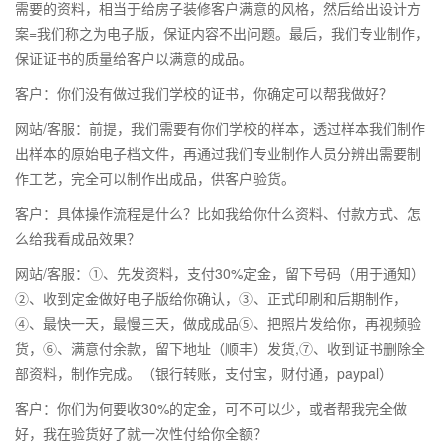
需要的资料，相当于给房子装修客户满意的风格，然后给出设计方
案=我们称之为电子版，保证内容不出问题。最后，我们专业制作，
保证证书的质量给客户以满意的成品。
客户：你们没有做过我们学校的证书，你确定可以帮我做好？
网站/客服：前提，我们需要有你们学校的样本，透过样本我们制作
出样本的原始电子档文件，再通过我们专业制作人员分辨出需要制
作工艺，完全可以制作出成品，供客户验货。
客户：具体操作流程是什么？比如我给你什么资料、付款方式、怎
么给我看成品效果？
网站/客服：①、先发资料，支付30%定金，留下号码（用于通知）
②、收到定金做好电子版给你确认，③、正式印刷和后期制作，
④、最快一天，最慢三天，做成成品⑤、把照片发给你，再视频验
货，⑥、满意付余款，留下地址（顺丰）发货,⑦、收到证书删除全
部资料，制作完成。（银行转账，支付宝，财付通，paypal）
客户：你们为何要收30%的定金，可不可以少，或者帮我完全做
好，我在验货好了就一次性付给你全额？