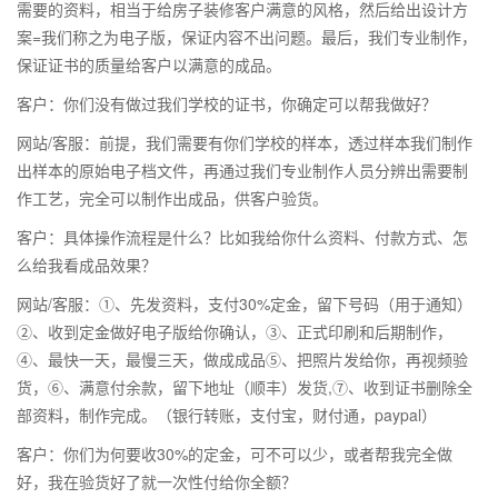
需要的资料，相当于给房子装修客户满意的风格，然后给出设计方
案=我们称之为电子版，保证内容不出问题。最后，我们专业制作，
保证证书的质量给客户以满意的成品。
客户：你们没有做过我们学校的证书，你确定可以帮我做好？
网站/客服：前提，我们需要有你们学校的样本，透过样本我们制作
出样本的原始电子档文件，再通过我们专业制作人员分辨出需要制
作工艺，完全可以制作出成品，供客户验货。
客户：具体操作流程是什么？比如我给你什么资料、付款方式、怎
么给我看成品效果？
网站/客服：①、先发资料，支付30%定金，留下号码（用于通知）
②、收到定金做好电子版给你确认，③、正式印刷和后期制作，
④、最快一天，最慢三天，做成成品⑤、把照片发给你，再视频验
货，⑥、满意付余款，留下地址（顺丰）发货,⑦、收到证书删除全
部资料，制作完成。（银行转账，支付宝，财付通，paypal）
客户：你们为何要收30%的定金，可不可以少，或者帮我完全做
好，我在验货好了就一次性付给你全额？