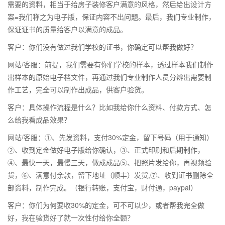
需要的资料，相当于给房子装修客户满意的风格，然后给出设计方
案=我们称之为电子版，保证内容不出问题。最后，我们专业制作，
保证证书的质量给客户以满意的成品。
客户：你们没有做过我们学校的证书，你确定可以帮我做好？
网站/客服：前提，我们需要有你们学校的样本，透过样本我们制作
出样本的原始电子档文件，再通过我们专业制作人员分辨出需要制
作工艺，完全可以制作出成品，供客户验货。
客户：具体操作流程是什么？比如我给你什么资料、付款方式、怎
么给我看成品效果？
网站/客服：①、先发资料，支付30%定金，留下号码（用于通知）
②、收到定金做好电子版给你确认，③、正式印刷和后期制作，
④、最快一天，最慢三天，做成成品⑤、把照片发给你，再视频验
货，⑥、满意付余款，留下地址（顺丰）发货,⑦、收到证书删除全
部资料，制作完成。（银行转账，支付宝，财付通，paypal）
客户：你们为何要收30%的定金，可不可以少，或者帮我完全做
好，我在验货好了就一次性付给你全额？