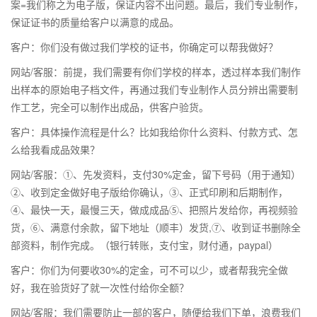
案=我们称之为电子版，保证内容不出问题。最后，我们专业制作，
保证证书的质量给客户以满意的成品。
客户：你们没有做过我们学校的证书，你确定可以帮我做好？
网站/客服：前提，我们需要有你们学校的样本，透过样本我们制作
出样本的原始电子档文件，再通过我们专业制作人员分辨出需要制
作工艺，完全可以制作出成品，供客户验货。
客户：具体操作流程是什么？比如我给你什么资料、付款方式、怎
么给我看成品效果？
网站/客服：①、先发资料，支付30%定金，留下号码（用于通知）
②、收到定金做好电子版给你确认，③、正式印刷和后期制作，
④、最快一天，最慢三天，做成成品⑤、把照片发给你，再视频验
货，⑥、满意付余款，留下地址（顺丰）发货,⑦、收到证书删除全
部资料，制作完成。（银行转账，支付宝，财付通，paypal）
客户：你们为何要收30%的定金，可不可以少，或者帮我完全做
好，我在验货好了就一次性付给你全额？
网站/客服：我们需要防止一部的客户，随便给我们下单，浪费我们