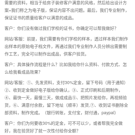
需要的资料，相当于给房子装修客户满意的风格，然后给出设计方
案=我们称之为电子版，保证内容不出问题。最后，我们专业制作，
保证证书的质量给客户以满意的成品。
客户：你们没有做过我们学校的证书，你确定可以帮我做好？
网站/客服：前提，我们需要有你们学校的样本，透过样本我们制作
出样本的原始电子档文件，再通过我们专业制作人员分辨出需要制
作工艺，完全可以制作出成品，供客户验货。
客户：具体操作流程是什么？比如我给你什么资料、付款方式、怎
么给我看成品效果？
网站/客服：①、先发资料，支付30%定金，留下号码（用于通知）
②、收到定金做好电子版给你确认，③、正式印刷和后期制作，
④、最快一天，最慢三天，做成成品⑤、把照片发给你，再视频验
货，⑥、满意付余款，留下地址（顺丰）发货,⑦、收到证书删除全
部资料，制作完成。（银行转账，支付宝，财付通，paypal）
客户：你们为何要收30%的定金，可不可以少，或者帮我完全做
好，我在验货好了就一次性付给你全额？