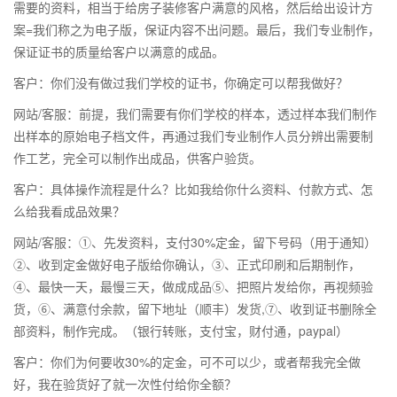
需要的资料，相当于给房子装修客户满意的风格，然后给出设计方
案=我们称之为电子版，保证内容不出问题。最后，我们专业制作，
保证证书的质量给客户以满意的成品。
客户：你们没有做过我们学校的证书，你确定可以帮我做好？
网站/客服：前提，我们需要有你们学校的样本，透过样本我们制作
出样本的原始电子档文件，再通过我们专业制作人员分辨出需要制
作工艺，完全可以制作出成品，供客户验货。
客户：具体操作流程是什么？比如我给你什么资料、付款方式、怎
么给我看成品效果？
网站/客服：①、先发资料，支付30%定金，留下号码（用于通知）
②、收到定金做好电子版给你确认，③、正式印刷和后期制作，
④、最快一天，最慢三天，做成成品⑤、把照片发给你，再视频验
货，⑥、满意付余款，留下地址（顺丰）发货,⑦、收到证书删除全
部资料，制作完成。（银行转账，支付宝，财付通，paypal）
客户：你们为何要收30%的定金，可不可以少，或者帮我完全做
好，我在验货好了就一次性付给你全额？