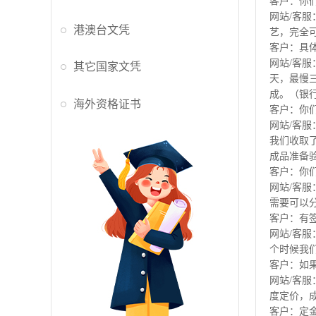
客户：你
网站/客
港澳台文凭
艺，完全
客户：具
网站/客
其它国家文凭
天，最慢
成。（银行
海外资格证书
客户：你
网站/客
我们收取
成品准备
客户：你
网站/客
需要可以
客户：有
网站/客
个时候我
客户：如
网站/客
度定价，
客户：定