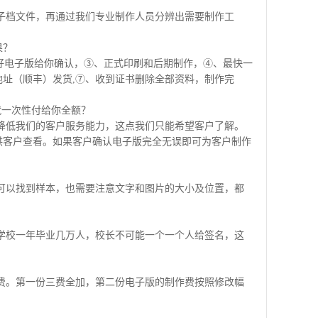
子档文件，再通过我们专业制作人员分辨出需要制作工
果？
做好电子版给你确认，③、正式印刷和后期制作，④、最快一
址（顺丰）发货,⑦、收到证书删除全部资料，制作完
就一次性付给你全额？
降低我们的客户服务能力，这点我们只能希望客户了解。
供客户查看。如果客户确认电子版完全无误即可为客户制作
可以找到样本，也需要注意文字和图片的大小及位置，都
学校一年毕业几万人，校长不可能一个一个人给签名，这
费。第一份三费全加，第二份电子版的制作费按照修改幅