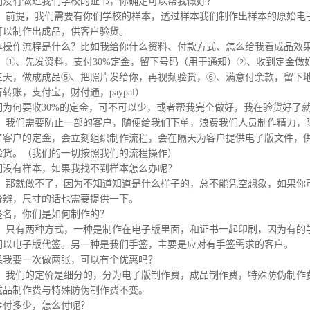
们没有做过我们学校的证书，你确定可以帮我做好？
服：前提，我们需要有你们学校的样本，透过样本我们制作出样本的原始电
可以制作出成品，供客户验货。
体操作流程是什么？比如我给你什么资料、付款方式、怎么给我看成品效
服：①、先发资料，支付30%定金，留下号码（用于通知）②、收到定金
三天，做成成品⑤、把照片发给你，再视频验货，⑥、满意付余款，留下地
转账，支付宝，财付通，paypal）
们为何要收30%的定金，可不可以少，或者帮我完全做好，我在验货好了
服：我们需要防止一部的客户，随便给我们下单，浪费我们人员制作精力，
了客户的定金，会立刻组织制作流程，会在隔天为客户提供电子版文件，
验货。（我们的一切按照我们的流程操作）
们没有样本，如果我找不到样本怎么办呢？
服：那就做不了，因为不知道知道是什么样子的，总不能凭空想象，如果你
分辨，尺寸的话也需要提供一下。
签名，你们是如何制作的？
服：只有两种方式，一种是制作在电子版里面，和证书一起印刷，因为有的
们以电子版代签。另一种是我们手签，主要是应对有手签需求的客户。
果我要一次做两张，可以有个优惠吗？
服：我们的定价是细分的，分为电子版制作费，成品制作费，特殊防伪制作
成品制作费与特殊防伪制作费不变。
金付多少，怎么付呢？